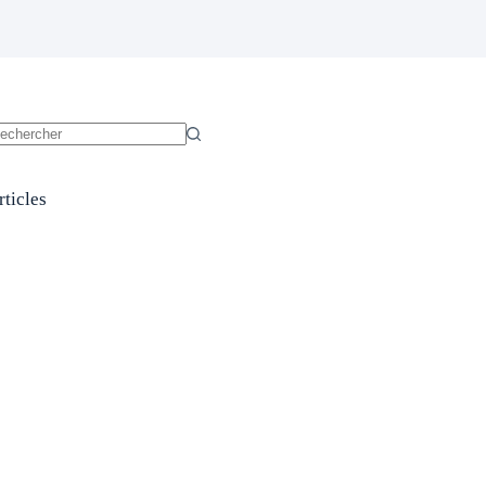
ucun
sultat
rticles