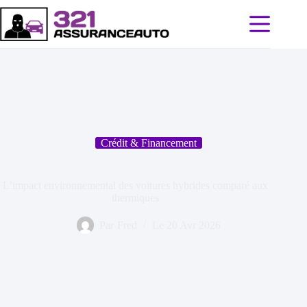
Passer
au
contenu
Crédit & Financement
L’impact environnemental des voitures hybrides comparé aux
thermiques
Par
Fred
Le
20 Avr 2026