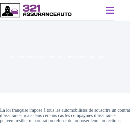
Passer
au
contenu
Mon assurance auto ne veut plus me couvrir : que faire ?
La loi française impose à tous les automobilistes de souscrire un contrat
d’assurance, mais dans certains cas les compagnies d’assurance
peuvent résilier un contrat ou refuser de proposer leurs protections.