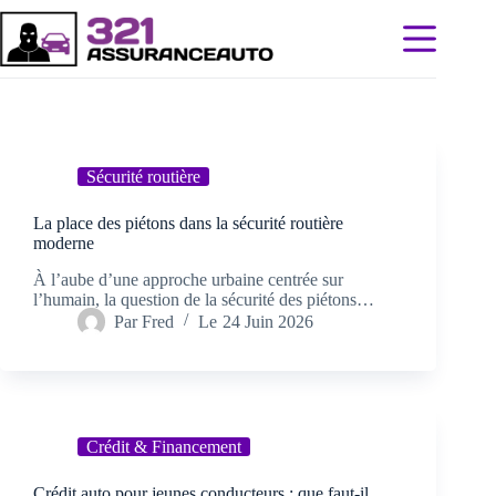
Passer
au
contenu
Sécurité routière
La place des piétons dans la sécurité routière
moderne
À l’aube d’une approche urbaine centrée sur
l’humain, la question de la sécurité des piétons…
Par
Fred
Le
24 Juin 2026
Crédit & Financement
Crédit auto pour jeunes conducteurs : que faut-il